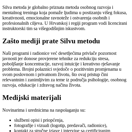
Silva metoda je globalno priznata metoda osobnog razvoja i
mentalnog treninga koja pomaže ljudima u postizanju višeg fokusa,
kreativnosti, emocionalne ravnoteže i ostvarenja osobnih i
profesionalnih ciljeva. U Hrvatskoj i regiji program vodi licencirani
instruktorski tim sa višegodišnjim iskustvom.
Zašto mediji prate Silvu metodu
Naši programi i radionice već desetljećima privlače pozornost
javnosti jer donose provjerene tehnike za redukciju stresa,
poboljšanje koncentracije, razvoj intuicije i kreativno rješavanje
problema. Brojni polaznici svjedoče o pozitivnim promjenama u
svom poslovnom i privatnom životu, što ovaj pristup čini
relevantnim i zanimljivim za teme iz područja psihologije, osobnog
razvoja, edukacije i zdravog načina života.
Medijski materijali
Novinarima i urednicima na raspolaganju su:
službeni opisi i priopćenja,
fotografije i vizuali (logotip, predavači, radionice),
kontakt za stručne izjave i intervjue sa certificiranim