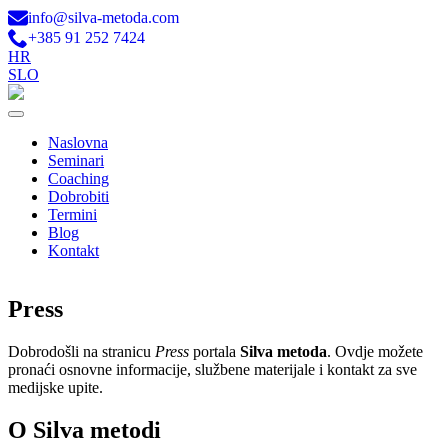
info@silva-metoda.com
+385 91 252 7424
HR
SLO
Naslovna
Seminari
Coaching
Dobrobiti
Termini
Blog
Kontakt
Press
Dobrodošli na stranicu
Press
portala
Silva metoda
. Ovdje možete
pronaći osnovne informacije, službene materijale i kontakt za sve
medijske upite.
O Silva metodi