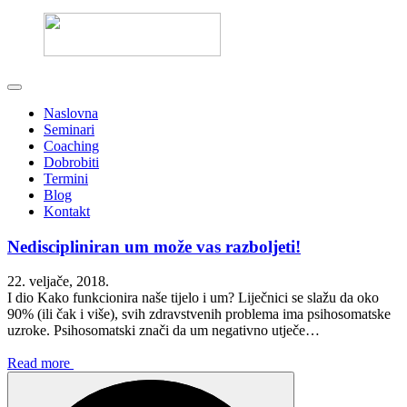
Naslovna
Seminari
Coaching
Dobrobiti
Termini
Blog
Kontakt
Nediscipliniran um može vas razboljeti!
22. veljače, 2018.
I dio Kako funkcionira naše tijelo i um? Liječnici se slažu da oko
90% (ili čak i više), svih zdravstvenih problema ima psihosomatske
uzroke. Psihosomatski znači da um negativno utječe…
Read more