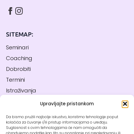
SITEMAP:
Seminari
Coaching
Dobrobiti
Termini
Istraživanja
Blog
Upravljajte pristankom
Kontakt
Da bismo pružili najbolje iskustvo, koristimo tehnologije poput
kolačića za čuvanje i/ili pristup informacijama o uređaju.
Suglasnost s ovim tehnologijama će nam omogućiti da
PRAVNE INFO:
obrađujemo podatke kao što su ponašanje pri pregledavanju ili