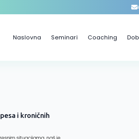
Naslovna
Seminari
Coaching
Dob
pesa i kroničnih
resnim situacijama, naš je