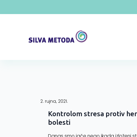
2. rujna, 2021.
Kontrolom stresa protiv her
bolesti
Danas smo jače nego ikada izloženi st