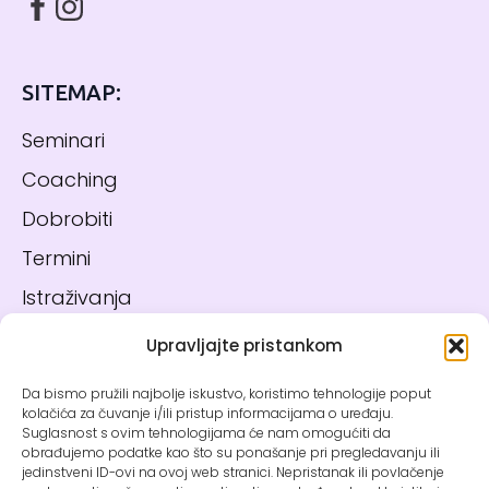
SITEMAP:
Seminari
Coaching
Dobrobiti
Termini
Istraživanja
Blog
Upravljajte pristankom
Kontakt
Da bismo pružili najbolje iskustvo, koristimo tehnologije poput
kolačića za čuvanje i/ili pristup informacijama o uređaju.
Suglasnost s ovim tehnologijama će nam omogućiti da
PRAVNE INFO:
obrađujemo podatke kao što su ponašanje pri pregledavanju ili
jedinstveni ID-ovi na ovoj web stranici. Nepristanak ili povlačenje
Politika kolačića