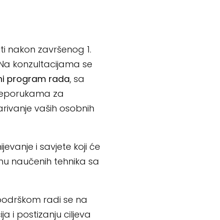
iti nakon završenog 1.
 Na konzultacijama se
lni program rada
, sa
reporukama za
arivanje vaših osobnih
evanje i savjete koji će
nu naučenih tehnika sa
podrškom radi se na
ja i postizanju ciljeva