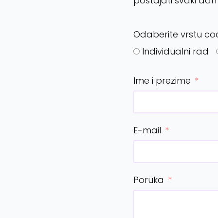
postajati svaki dan sv
Odaberite vrstu c
Individualni rad
Ime i prezime
E-mail
Poruka