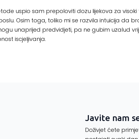
ode uspio sam prepoloviti dozu lijekova za visoki
u poslu. Osim toga, toliko mi se razvila intuicija da br
mogu unaprijed predvidjeti, pa ne gubim uzalud vrij
ost iscjeljivanja.
Javite nam s
Doživjet ćete primj