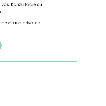
 vas. Konzultacije su
at
.
neometane privatne