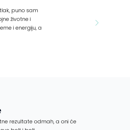
 tlak, puno sam
Zbog potre
ojne životne i
metodom ko
eme i energiju, a
prenijeti p
napokon sam
- Kruno G.
e
etne rezultate odmah, a oni će