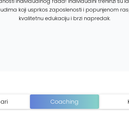
ednosti individualnog rada! Individualni treninzi su i
judima koji usprkos zaposlenosti i popunjenom ra
kvalitetnu edukaciju i brzi napredak.
ari
Coaching