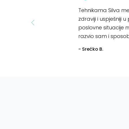
Tehnikama Silva met
zdraviji i uspješniji 
poslovne situacije 
razvio sam i sposobn
- Srećko B.