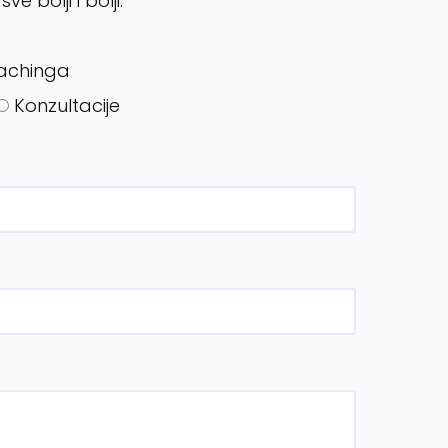
e bolji i bolji.
oachinga
Konzultacije