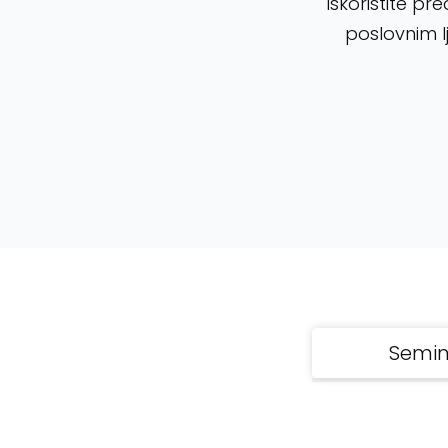
Iskoristite pr
poslovnim l
Semin