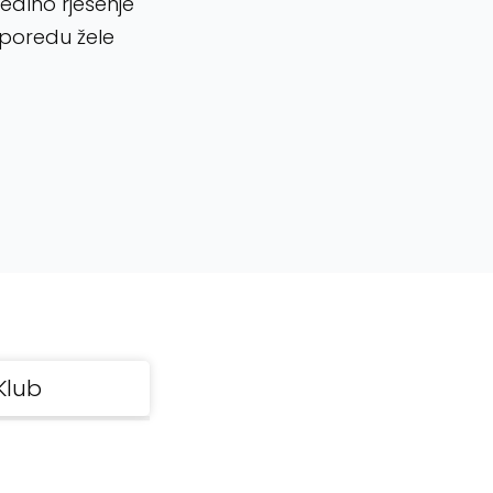
dealno rješenje
sporedu žele
Klub