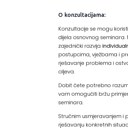
O konzultacijama:
Konzultacije se mogu korist
dijela osnovnog seminara.
zajednički razvija
individua
postupcima, vježbama i p
rješavanje problema i ostv
ciljeva.
Dobit ćete potrebno razumij
vam omogućiti bržu primje
seminara.
Stručnim usmjeravanjem i 
rješavanju konkretnih situaci